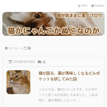

Feedly
RSS

ホーム
>

薬

2019年9月18日

薬
猫が語る、薬が美味しくなるピルポ
ケットを試してみた話
こんにちは、猫のにゃっちです。ピルポケ
ットと言うものを試してみました。これは
何と、薬が美味しくなって ...